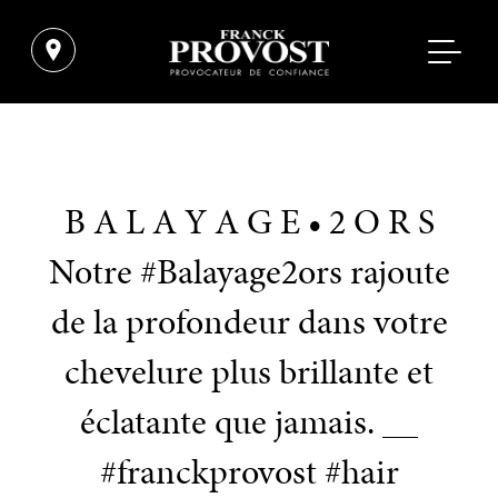
B A L A Y A G E • 2 O R S
Notre #Balayage2ors rajoute
de la profondeur dans votre
chevelure plus brillante et
éclatante que jamais. __
#franckprovost #hair