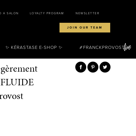
D A SALON
LOYALTY PROGRAM
NEWSLETTER
JOIN OUR TEAM
✨ KÉRASTASE E-SHOP ✨
FRANCKPROVOST
légèrement
e FLUIDE
ovost