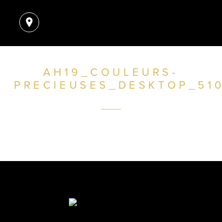
AH19_COULEURS-
PRECIEUSES_DESKTOP_510