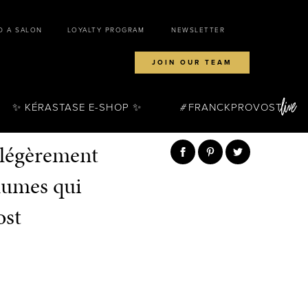
D A SALON
LOYALTY PROGRAM
NEWSLETTER
JOIN OUR TEAM
✨ KÉRASTASE E-SHOP ✨
FRANCKPROVOST
, légèrement
plumes qui
ost