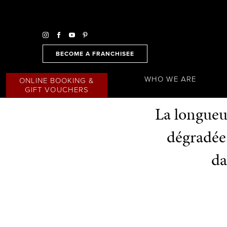
BECOME A FRANCHISEE
WHO WE ARE
ONLINE BOOKING &
GIFT VOUCHERS
La longueur
dégradée 
da