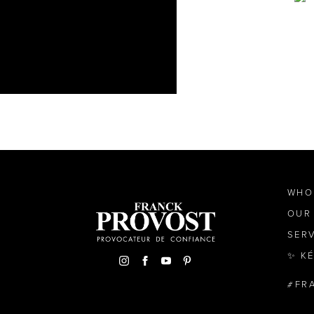
WHO
OUR
SER
✨ K
FR