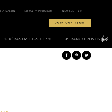
D A SALON
LOYALTY PROGRAM
NEWSLETTER
JOIN OUR TEAM
✨ KÉRASTASE E-SHOP ✨
FRANCKPROVOST