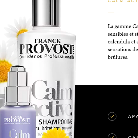
CALM ACT
La gamme Calm
sensibles et 
calendula et a
sensations de
brûlures.
AP
CA