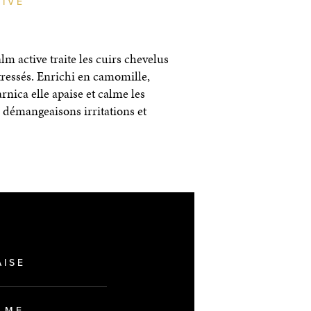
IVE
 active traite les cuirs chevelus
stressés. Enrichi en camomille,
rnica elle apaise et calme les
 démangeaisons irritations et
AISE
LME